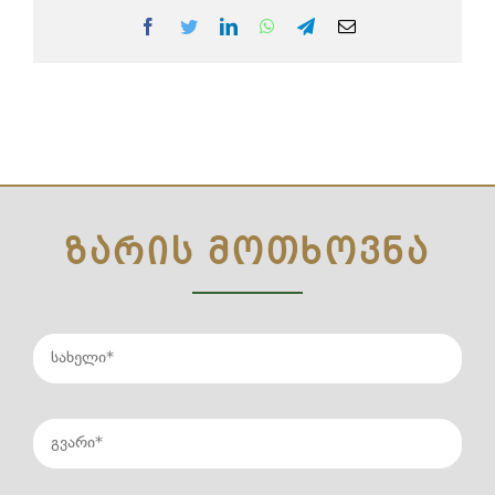
Facebook
Twitter
LinkedIn
WhatsApp
Telegram
Email
ᲖᲐᲠᲘᲡ ᲛᲝᲗᲮᲝᲕᲜᲐ