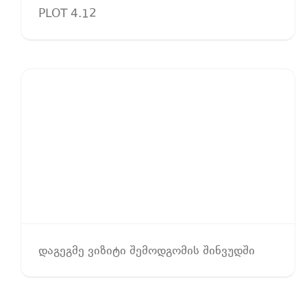
PLOT 4.12
ᲓᲐᲒᲔᲒᲛᲔ ᲕᲘᲖᲘᲢᲘ ᲨᲔᲛᲝᲓᲒᲝᲛᲘᲡ ᲨᲘᲜᲕᲣᲓᲨᲘ