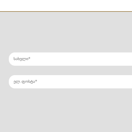
ᲓᲐᲒᲔᲒᲛᲔ ᲕᲘᲖᲘᲢᲘ ᲨᲔᲛᲝᲓᲒᲝᲛᲘᲡ
ᲨᲘᲜᲕᲣᲓᲨᲘ