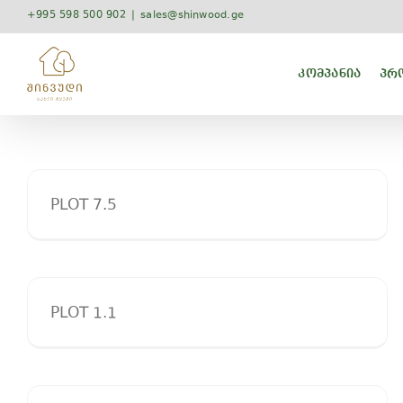
Skip
+995 598 500 902
|
sales@shinwood.ge
to
content
ᲙᲝᲛᲞᲐᲜᲘᲐ
ᲞᲠᲝ
PLOT 7.5
PLOT 1.1