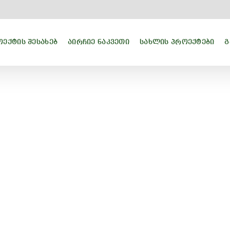
ᲔᲥᲢᲘᲡ ᲨᲔᲡᲐᲮᲔᲑ
ᲐᲘᲠᲩᲘᲔ ᲜᲐᲙᲕᲔᲗᲘ
ᲡᲐᲮᲚᲘᲡ ᲞᲠᲝᲔᲥᲢᲔᲑᲘ
Გ