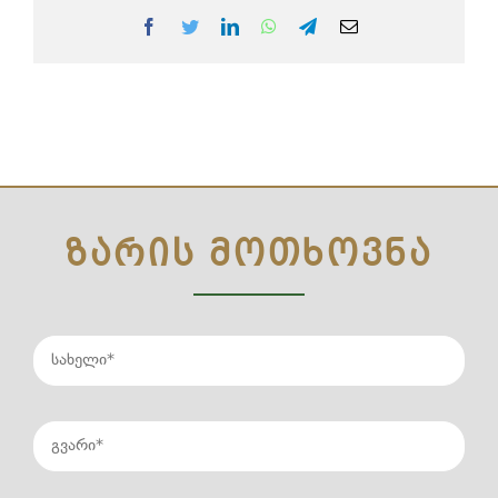
Facebook
Twitter
LinkedIn
WhatsApp
Telegram
Email
ᲖᲐᲠᲘᲡ ᲛᲝᲗᲮᲝᲕᲜᲐ